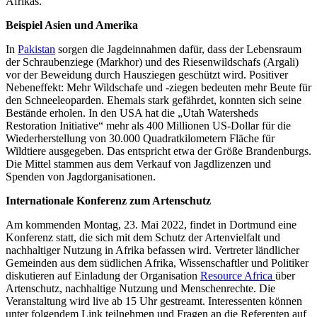
Afrikas.
Beispiel Asien und Amerika
In
Pakistan
sorgen die Jagdeinnahmen dafür, dass der Lebensraum
der Schraubenziege (Markhor) und des Riesenwildschafs (Argali)
vor der Beweidung durch Hausziegen geschützt wird. Positiver
Nebeneffekt: Mehr Wildschafe und -ziegen bedeuten mehr Beute für
den Schneeleoparden. Ehemals stark gefährdet, konnten sich seine
Bestände erholen. In den USA hat die „Utah Watersheds
Restoration Initiative“ mehr als 400 Millionen US-Dollar für die
Wiederherstellung von 30.000 Quadratkilometern Fläche für
Wildtiere ausgegeben. Das entspricht etwa der Größe Brandenburgs.
Die Mittel stammen aus dem Verkauf von Jagdlizenzen und
Spenden von Jagdorganisationen.
Internationale Konferenz zum Artenschutz
Am kommenden Montag, 23. Mai 2022, findet in Dortmund eine
Konferenz statt, die sich mit dem Schutz der Artenvielfalt und
nachhaltiger Nutzung in Afrika befassen wird. Vertreter ländlicher
Gemeinden aus dem südlichen Afrika, Wissenschaftler und Politiker
diskutieren auf Einladung der Organisation
Resource Africa
über
Artenschutz, nachhaltige Nutzung und Menschenrechte. Die
Veranstaltung wird live ab 15 Uhr gestreamt. Interessenten können
unter folgendem Link teilnehmen und Fragen an die Referenten auf