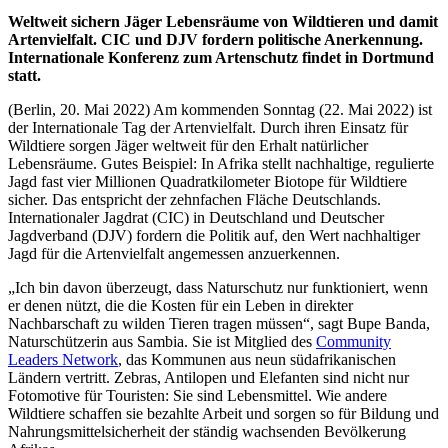
Weltweit sichern Jäger Lebensräume von Wildtieren und damit
Artenvielfalt. CIC und DJV fordern politische Anerkennung.
Internationale Konferenz zum Artenschutz findet in Dortmund
statt.
(Berlin, 20. Mai 2022) Am kommenden Sonntag (22. Mai 2022) ist
der Internationale Tag der Artenvielfalt. Durch ihren Einsatz für
Wildtiere sorgen Jäger weltweit für den Erhalt natürlicher
Lebensräume. Gutes Beispiel: In Afrika stellt nachhaltige, regulierte
Jagd fast vier Millionen Quadratkilometer Biotope für Wildtiere
sicher. Das entspricht der zehnfachen Fläche Deutschlands.
Internationaler Jagdrat (CIC) in Deutschland und Deutscher
Jagdverband (DJV) fordern die Politik auf, den Wert nachhaltiger
Jagd für die Artenvielfalt angemessen anzuerkennen.
„Ich bin davon überzeugt, dass Naturschutz nur funktioniert, wenn
er denen nützt, die die Kosten für ein Leben in direkter
Nachbarschaft zu wilden Tieren tragen müssen“, sagt Bupe Banda,
Naturschützerin aus Sambia. Sie ist Mitglied des
Community
Leaders Network
, das Kommunen aus neun südafrikanischen
Ländern vertritt. Zebras, Antilopen und Elefanten sind nicht nur
Fotomotive für Touristen: Sie sind Lebensmittel. Wie andere
Wildtiere schaffen sie bezahlte Arbeit und sorgen so für Bildung und
Nahrungsmittelsicherheit der ständig wachsenden Bevölkerung