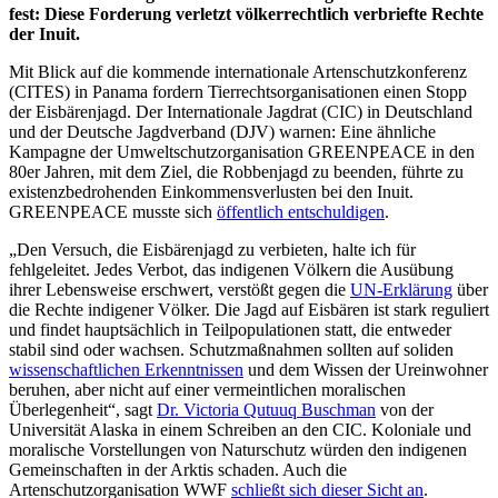
fest: Diese Forderung verletzt völkerrechtlich verbriefte Rechte
der Inuit.
Mit Blick auf die kommende internationale Artenschutzkonferenz
(CITES) in Panama fordern Tierrechtsorganisationen einen Stopp
der Eisbärenjagd. Der Internationale Jagdrat (CIC) in Deutschland
und der Deutsche Jagdverband (DJV) warnen: Eine ähnliche
Kampagne der Umweltschutzorganisation GREENPEACE in den
80er Jahren, mit dem Ziel, die Robbenjagd zu beenden, führte zu
existenzbedrohenden Einkommensverlusten bei den Inuit.
GREENPEACE musste sich
öffentlich entschuldigen
.
„Den Versuch, die Eisbärenjagd zu verbieten, halte ich für
fehlgeleitet. Jedes Verbot, das indigenen Völkern die Ausübung
ihrer Lebensweise erschwert, verstößt gegen die
UN-Erklärung
über
die Rechte indigener Völker. Die Jagd auf Eisbären ist stark reguliert
und findet hauptsächlich in Teilpopulationen statt, die entweder
stabil sind oder wachsen. Schutzmaßnahmen sollten auf soliden
wissenschaftlichen Erkenntnissen
und dem Wissen der Ureinwohner
beruhen, aber nicht auf einer vermeintlichen moralischen
Überlegenheit“, sagt
Dr. Victoria Qutuuq Buschman
von der
Universität Alaska in einem Schreiben an den CIC. Koloniale und
moralische Vorstellungen von Naturschutz würden den indigenen
Gemeinschaften in der Arktis schaden. Auch die
Artenschutzorganisation WWF
schließt sich dieser Sicht an
.